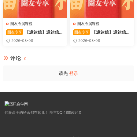
圈友专属课程
圈友专属课程
【通达信】通达信
【通达信】通达信
圈友专享
圈友专享
〖极致主力〗主副图/选股 放
〖超强MACD〗副图指标 斐波
2026-08-08
2026-08-08
量不算突破，站上压力才算！
那契+三重共振，捕捉买卖
源码
点，绝对很惊
评论
0
请先
登录
炒股高手的秘密都在这儿！ 圈主QQ:48856940