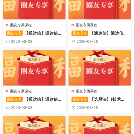
圈友专属课程
圈友专属课程
【通达信】通达信
【通达信】通达信
圈友专享
圈友专享
〖备战龙妖〗副图/选股 精准
〖重心突破〗主副图/选股 捕
2026-08-08
2026-08-08
捕捉龙头启动进场信号 源码
捉股价在特定形态下的反转与
启动信号 源码
圈友专属课程
圈友专属课程
【通达信】通达信
【选股法】(技术篇)
圈友专享
圈友专享
〖萧啸双通道〗主图指标 研判
强势个股选股法操作理念、策
2026-08-08
2026-08-08
股价运行通道、捕捉短线买卖
略与工具（上下）视频课程 共
时机 源码
2个视频