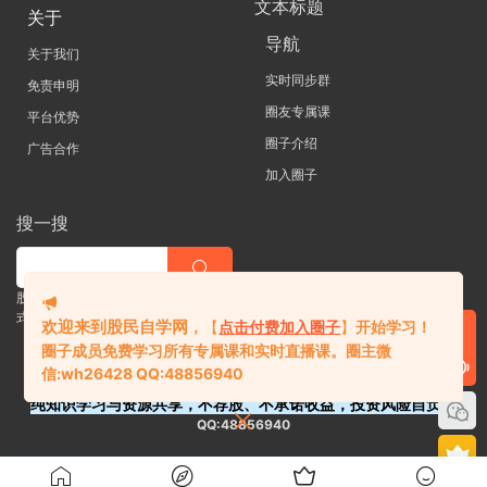
文本标题
关于
导航
关于我们
实时同步群
免责申明
圈友专属课
平台优势
圈子介绍
广告合作
加入圈子
搜一搜
股票 |直播| 外汇| 期货 |金融理财一站
式学习平台
欢迎来到股民自学网
，
【
点击付费加入圈子
】
开始学习！
圈子成员免费学习所有专属课和实时直播课。
圈主微
信:
wh26428 QQ:48856940
纯知识学习与资源共享，不荐股、不承诺收益，投资风险自负。
QQ:48856940