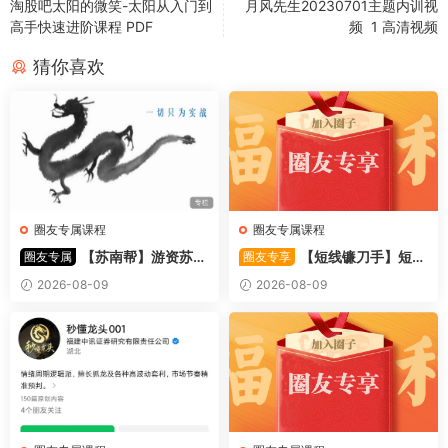
淘股吧太阳的微笑-太阳从入门到
月风先生20230701主题内训视
高手快速进阶课程 PDF
频 1 高清视频
猜你喜欢
圈友专属课程
圈友专属课程
【苏南帮】游资苏南
【短线镰刀手】短线
圈友专属
圈友专享
帮资金情绪模式-强势股 视频
镰刀手《强者恒强战法模型》
2026-08-09
2026-08-09
44文件
合集文章+指标