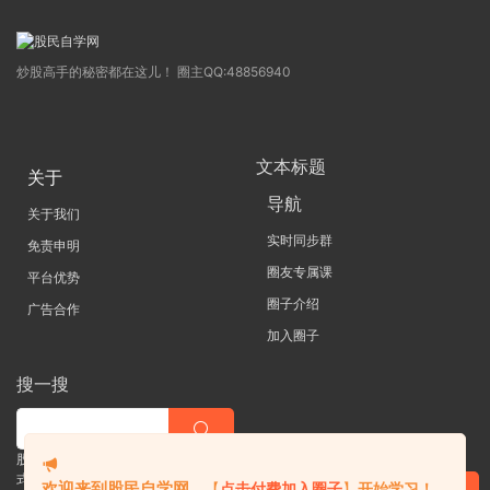
炒股高手的秘密都在这儿！ 圈主QQ:48856940
文本标题
关于
导航
关于我们
实时同步群
免责申明
圈友专属课
平台优势
圈子介绍
广告合作
加入圈子
搜一搜
股票 |直播| 外汇| 期货 |金融理财一站
式学习平台
欢迎来到股民自学网
，
【
点击付费加入圈子
】
开始学习！