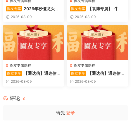
圈友专属课程
圈友专属课程
2026年秒懂龙头股
【袁博专属】-牛散
圈友专享
圈友专享
001训练营内部课件资料
特训营专栏 （牛散专属 加息-
2026-08-09
2026-08-09
机遇-财富）共4视频
圈友专属课程
圈友专属课程
【通达信】通达信
【通达信】通达信
圈友专享
圈友专享
〖利多阳〗副图/选股 全均线
〖踏浪而行〗副图指标 用筹码
2026-08-09
2026-08-09
多头排列与超强阳线选股策略
和MACD捕捉市场的节奏 源码
源码
评论
0
请先
登录