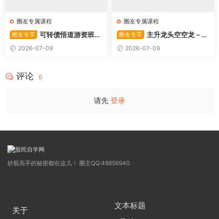
圈友专属课程
圈友专属课程
可转债悟道游资班出
主升龙头空空龙－竞
圈友专享
圈友专享
奇系列悟道系列守正系列课程-
价抢筹盘口的量化公式与十几
2026-07-09
2026-07-09
卓妍
年的体系干货，全篇2026061
4
评论
0
请先
登录
炒股高手的秘密都在这儿！ 圈主QQ:48856940
文本标题
关于