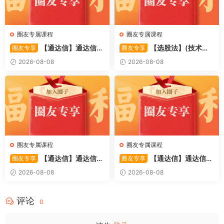
圈友专属课程
圈友专属课程
【通达信】通达信
【选股法】(技术篇)
圈友专享
圈友专享
〖萧啸双通道〗主图指标 研判
强势个股选股法操作理念、策
2026-08-08
2026-08-08
股价运行通道、捕捉短线买卖
略与工具（上下）视频课程 共
时机 源码
2个视频
圈友专属课程
圈友专属课程
【通达信】通达信
【通达信】通达信
圈友专享
圈友专享
〖极致主力〗主副图/选股 放
〖超强MACD〗副图指标 斐波
2026-08-08
2026-08-08
量不算突破，站上压力才算！
那契+三重共振，捕捉买卖
源码
点，绝对很惊
评论
0