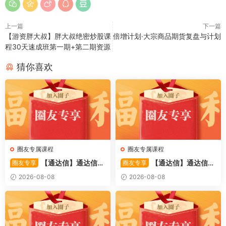
上一篇
下一篇
【游资胖大叔】胖大叔绝密炒股课
倍增计划·大宗商品期货复盘与计划
程30天速成班第一期+第二期资源
猜你喜欢
圈友专属课程
圈友专属课程
【通达信】通达信
【通达信】通达信
圈友专享
圈友专享
〖备战龙妖〗副图/选股 精准
〖重心突破〗主副图/选股 捕
2026-08-08
2026-08-08
捕捉龙头启动进场信号 源码
捉股价在特定形态下的反转与
启动信号 源码