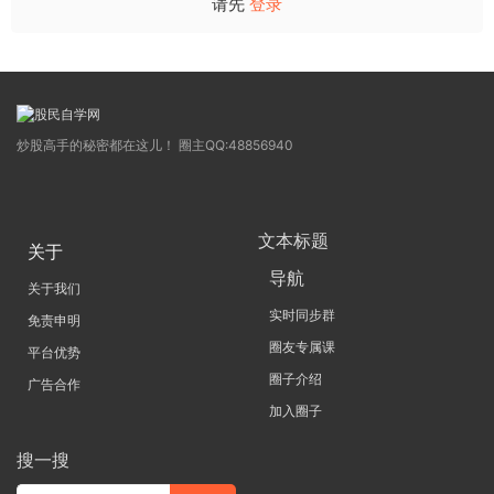
请先
登录
炒股高手的秘密都在这儿！ 圈主QQ:48856940
文本标题
关于
导航
关于我们
实时同步群
免责申明
圈友专属课
平台优势
圈子介绍
广告合作
加入圈子
搜一搜