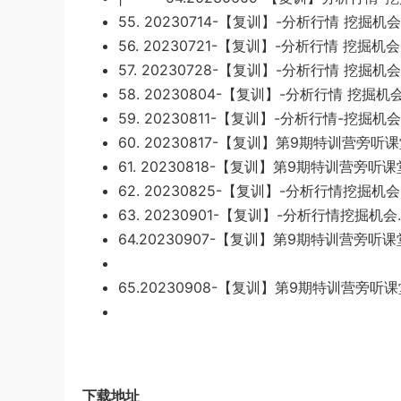
55. 20230714-【复训】-分析行情 挖掘机会
56. 20230721-【复训】-分析行情 挖掘机会
57. 20230728-【复训】-分析行情 挖掘机会
58. 20230804-【复训】-分析行情 挖掘机
59. 20230811-【复训】-分析行情-挖掘机会(直
60. 20230817-【复训】第9期特训营旁听课
61. 20230818-【复训】第9期特训营旁听课
62. 20230825-【复训】-分析行情挖掘机会
63. 20230901-【复训】-分析行情挖掘机会.
64.20230907-【复训】第9期特训营旁听课
65.20230908-【复训】第9期特训营旁听课
下载地址