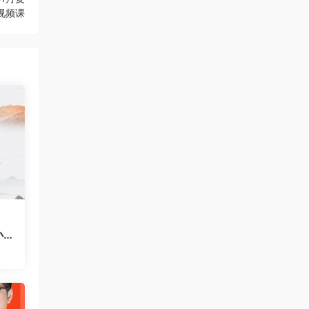
9视频课
小
频合