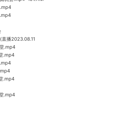
.mp4
.mp4
会
播2023.08.11
堂.mp4
堂.mp4
.mp4
mp4
堂.mp4
堂.mp4