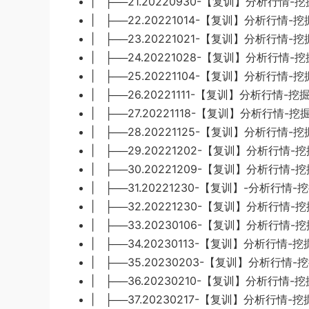
| ├──21.20220930-【复训】分析行情-挖掘
| ├──22.20221014-【复训】分析行情-挖掘
| ├──23.20221021-【复训】分析行情-挖掘
| ├──24.20221028-【复训】分析行情-挖掘
| ├──25.20221104-【复训】分析行情-挖掘
| ├──26.20221111-【复训】分析行情-挖掘
| ├──27.20221118-【复训】分析行情-挖掘
| ├──28.20221125-【复训】分析行情-挖掘
| ├──29.20221202-【复训】分析行情-挖掘
| ├──30.20221209-【复训】分析行情-挖掘
| ├──31.20221230-【复训】-分析行情-挖掘机
| ├──32.20221230-【复训】分析行情-挖
| ├──33.20230106-【复训】分析行情-挖
| ├──34.20230113-【复训】分析行情-挖掘
| ├──35.20230203-【复训】分析行情-挖掘
| ├──36.20230210-【复训】分析行情-挖
| ├──37.20230217-【复训】分析行情-挖掘