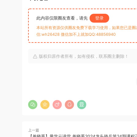
此内容仅限圈友查看，请先
登录
本站所有资源仅供圈友免费下载学习使用，如果您已是圈
信:wh26428 微信加不上就加QQ:48856940
版权归原作者所有，如有侵权，联系圈主删除！
上一篇
【单晓禹】量学云讲堂 单晓禹2024龙头骑兵第24期课程