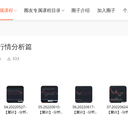
属课程
圈友专属课程目录
圈子介绍
加入圈子
个
-行情分析篇
k
333