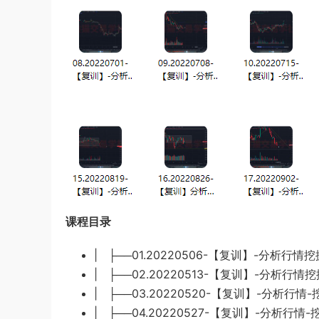
课程目录
| ├──01.20220506-【复训】-分析行情挖掘
| ├──02.20220513-【复训】-分析行情挖
| ├──03.20220520-【复训】-分析行情-挖
| ├──04.20220527-【复训】-分析行情-挖