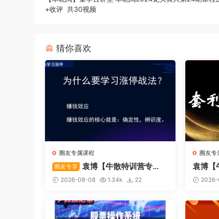
+收评 共30视频
猜你喜欢
圈友专属课程
圈友专
袁博【牛散特训营专
袁博【
圈友专享
-龙头
栏】从零开始学涨
2026-08-08
1.34k
22
2026-