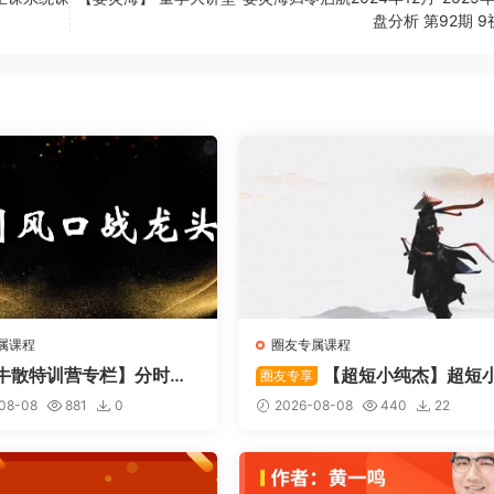
盘分析 第92期 
属课程
圈友专属课程
牛散特训营专栏】分时做T
【超短小纯杰】超短
圈友专享
起爆技法
纯杰（内部专属）2026年视
08-08
881
0
2026-08-08
440
22
集