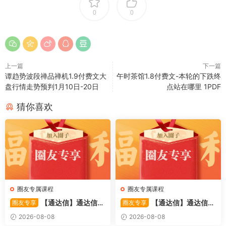
0
0
上一篇
下一篇
谭趋势波段禅品禅机1.9付费文大
午时茶馆1.8付费文-本轮的下跌终
盘行情走势预判1月10日-20日
点站在哪里 1PDF
猜你喜欢
圈友专属课程
圈友专属课程
【通达信】通达信
【通达信】通达信
圈友专享
圈友专享
〖备战龙妖〗副图/选股 精准
〖重心突破〗主副图/选股 捕
2026-08-08
2026-08-08
捕捉龙头启动进场信号 源码
捉股价在特定形态下的反转与