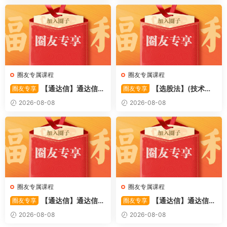
启动信号 源码
圈友专属课程
圈友专属课程
【通达信】通达信
【选股法】(技术篇)
圈友专享
圈友专享
〖萧啸双通道〗主图指标 研判
强势个股选股法操作理念、策
2026-08-08
2026-08-08
股价运行通道、捕捉短线买卖
略与工具（上下）视频课程 共
时机 源码
2个视频
圈友专属课程
圈友专属课程
【通达信】通达信
【通达信】通达信
圈友专享
圈友专享
〖极致主力〗主副图/选股 放
〖超强MACD〗副图指标 斐波
2026-08-08
2026-08-08
量不算突破，站上压力才算！
那契+三重共振，捕捉买卖