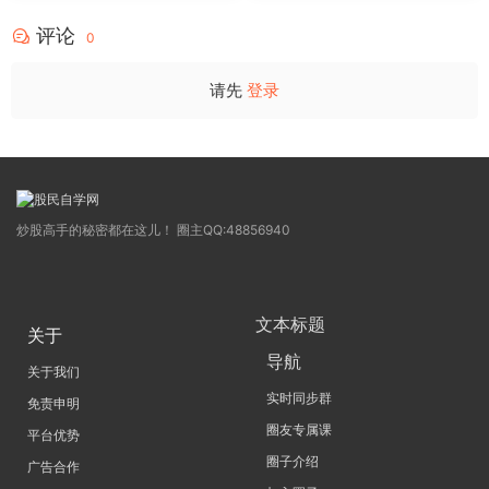
源码
点，绝对很惊
评论
0
请先
登录
炒股高手的秘密都在这儿！ 圈主QQ:48856940
文本标题
关于
导航
关于我们
实时同步群
免责申明
圈友专属课
平台优势
圈子介绍
广告合作