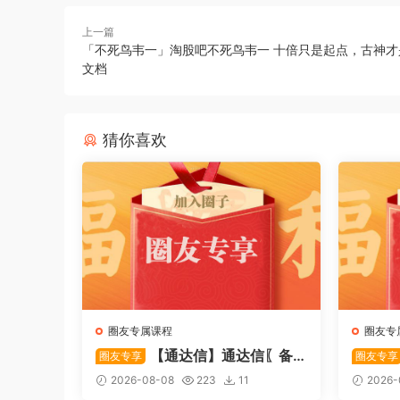
上一篇
「不死鸟韦一」淘股吧不死鸟韦一 十倍只是起点，古神才
文档
猜你喜欢
圈友专属课程
圈友专
【通达信】通达信〖备
圈友专享
圈友专享
战龙妖〗副图/选股 精准捕捉龙头
心突破
2026-08-08
223
11
2026-
启动进场信号 源码
特定形