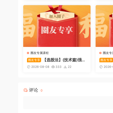
码
圈友专属课程
圈友专
【选股法】(技术篇)强势
圈友专享
圈友专享
个股选股法操作理念、策略与工
致主力
2026-08-08
333
22
2026-
具（上下）视频课程 共2个视频
破，站
评论
0