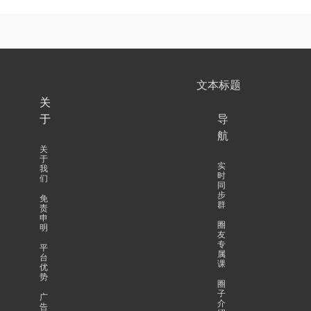
文本标题
关
于
导
航
关
于
实
我
时
们
同
步
免
群
责
申
圈
明
友
专
平
属
台
课
优
势
圈
子
广
介
告