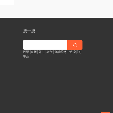
搜一搜
股票 |直播| 外汇| 期货 |金融理财一站式学习
平台