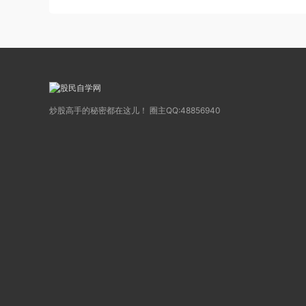
炒股高手的秘密都在这儿！ 圈主QQ:48856940