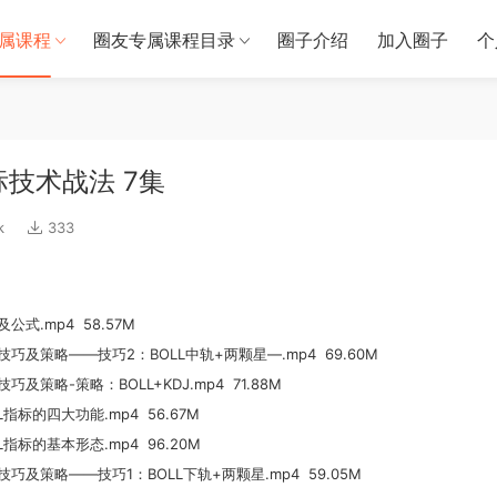
属课程
圈友专属课程目录
圈子介绍
加入圈子
个
标技术战法 7集
k
333
式.mp4 58.57M
巧及策略——技巧2：BOLL中轨+两颗星—.mp4 69.60M
策略-策略：BOLL+KDJ.mp4 71.88M
指标的四大功能.mp4 56.67M
指标的基本形态.mp4 96.20M
巧及策略——技巧1：BOLL下轨+两颗星.mp4 59.05M