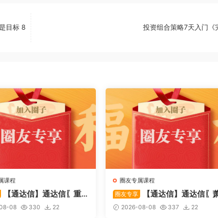
是目标 8
投资组合策略7天入门《
属课程
圈友专属课程
【通达信】通达信〖重
【通达信】通达信〖
圈友专享
〗主副图/选股 捕捉股价在
啸双通道〗主图指标 研判股价
08-08
330
22
2026-08-08
337
22
态下的反转与启动信号 源
行通道、捕捉短线买卖时机 源