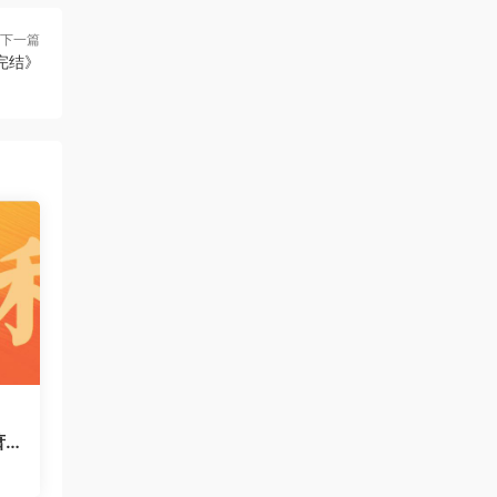
下一篇
完结》
萧
运
码