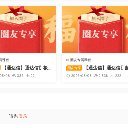
属课程
圈友专属课程
【通达信】通达信〖极
【通达信】通达信〖
圈友专享
〗主副图/选股 放量不算突
强MACD〗副图指标 斐波那契
08-08
336
22
2026-08-08
2.33k
222
上压力才算！源码
+三重共振，捕捉买卖点，绝
惊
请先
登录