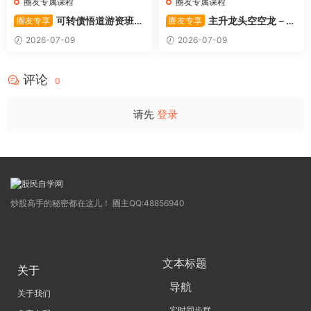
圈友专属课程
圈友专属课程
可转债悟道游资班出
主升龙头空空龙－竞
圈友专享
圈友专享
奇系列悟道系列守正系列课程-
价抢筹盘口的量化公式与十几
2026-07-09
2026-07-09
卓妍
年的体系干货，全篇2026061
4
评论
0
请先
登录
炒股高手的秘密都在这儿！ 圈主QQ:48856940
文本标题
关于
导航
关于我们
实时同步群