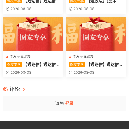
【通达信】通达信
【选股法】(技术篇)
圈友专享
圈友专享
〖萧啸双通道〗主图指标 研判
强势个股选股法操作理念、策
2026-08-08
2026-08-08
股价运行通道、捕捉短线买卖
略与工具（上下）视频课程 共
时机 源码
2个视频
圈友专属课程
圈友专属课程
【通达信】通达信
【通达信】通达信
圈友专享
圈友专享
〖极致主力〗主副图/选股 放
〖超强MACD〗副图指标 斐波
2026-08-08
2026-08-08
量不算突破，站上压力才算！
那契+三重共振，捕捉买卖
源码
点，绝对很惊
评论
0
请先
登录