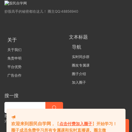
炒股高手的秘密都在这儿！ 圈主QQ:48856940
文本标题
关于
导航
关于我们
实时同步群
免责申明
圈友专属课
平台优势
圈子介绍
广告合作
加入圈子
搜一搜
股票 |直播| 外汇| 期货 |金融理财一站
式学习平台
欢迎来到股民自学网
，
【
点击付费加入圈子
】
开始学习！
圈子成员免费学习所有专属课和实时直播课。
圈主微