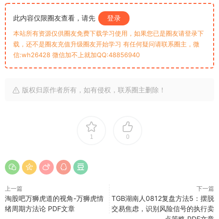
此内容仅限圈友查看，请先
登录
本站所有资源仅供圈友免费下载学习使用，如果您已是圈友请登录下
载，还不是圈友充值升级圈友开始学习 有任何疑问请联系圈主，微
信:wh26428 微信加不上就加QQ:48856940
版权归原作者所有，如有侵权，联系圈主删除！
1
0
上一篇
下一篇
淘股吧万狮虎道的视角-万狮虎情
TGB湖南人0812复盘方法5：摆脱
绪周期方法论 PDF文章
交易焦虑，识别风险信号的执行卖
点策略 PDF文章