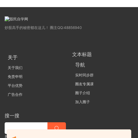
炒股高手的秘密都在这儿！ 圈主QQ:48856940
文本标题
关于
导航
关于我们
实时同步群
免责申明
圈友专属课
平台优势
圈子介绍
广告合作
加入圈子
搜一搜
股票 |直播| 外汇| 期货 |金融理财一站