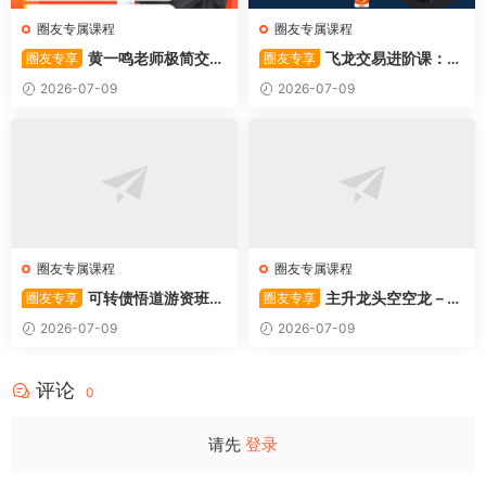
圈友专属课程
圈友专属课程
黄一鸣老师极简交易
飞龙交易进阶课：共
圈友专享
圈友专享
系统
振战法
2026-07-09
2026-07-09
圈友专属课程
圈友专属课程
可转债悟道游资班出
主升龙头空空龙－竞
圈友专享
圈友专享
奇系列悟道系列守正系列课程-
价抢筹盘口的量化公式与十几
2026-07-09
2026-07-09
卓妍
年的体系干货，全篇2026061
4
评论
0
请先
登录