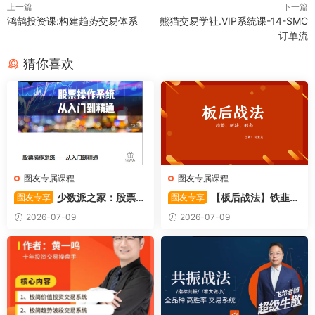
上一篇
下一篇
鸿鹄投资课:构建趋势交易体系
熊猫交易学社.VIP系统课-14-SMC
订单流
猜你喜欢
圈友专属课程
圈友专属课程
少数派之家：股票操
【板后战法】铁韭菜
圈友专享
圈友专享
作系统—从入门到精通
板后强势战法
2026-07-09
2026-07-09