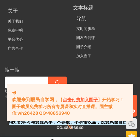
文本标题
关于
导航
关于我们
实时同步群
免责申明
圈友专属课
平台优势
圈子介绍
广告合作
加入圈子
搜一搜
股票 |直播| 外汇| 期货 |金融理财一站
式学习平台
欢迎来到股民自学网
，
【
点击付费加入圈子
】
开始学习！
圈子成员免费学习所有专属课和实时直播课。
圈主微
信:
wh26428 QQ:48856940
纯知识学习与资源共享，不荐股、不承诺收益，投资风险自负。
QQ:48856940