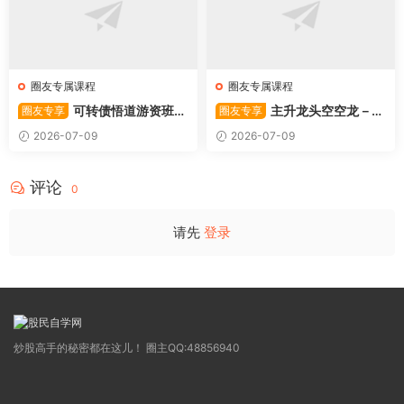
圈友专属课程
圈友专属课程
可转债悟道游资班出
主升龙头空空龙－竞
圈友专享
圈友专享
奇系列悟道系列守正系列课程-
价抢筹盘口的量化公式与十几
2026-07-09
2026-07-09
卓妍
年的体系干货，全篇2026061
4
评论
0
请先
登录
炒股高手的秘密都在这儿！ 圈主QQ:48856940