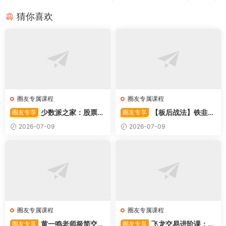
猜你喜欢
圈友专属课程
圈友专属课程
少数派之家：股票操
【板后战法】铁韭菜
圈友专享
圈友专享
作系统—从入门到精通
板后强势战法
2026-07-09
2026-07-09
圈友专属课程
圈友专属课程
黄一鸣老师极简交易
飞龙交易进阶课：共
圈友专享
圈友专享