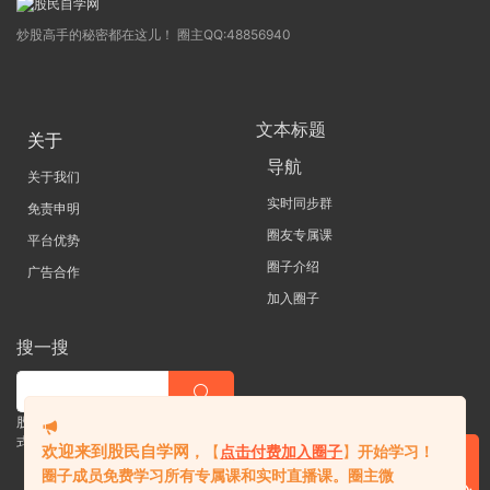
炒股高手的秘密都在这儿！ 圈主QQ:48856940
文本标题
关于
导航
关于我们
实时同步群
免责申明
圈友专属课
平台优势
圈子介绍
广告合作
加入圈子
搜一搜
股票 |直播| 外汇| 期货 |金融理财一站
式学习平台
欢迎来到股民自学网
，
【
点击付费加入圈子
】
开始学习！
圈子成员免费学习所有专属课和实时直播课。
圈主微