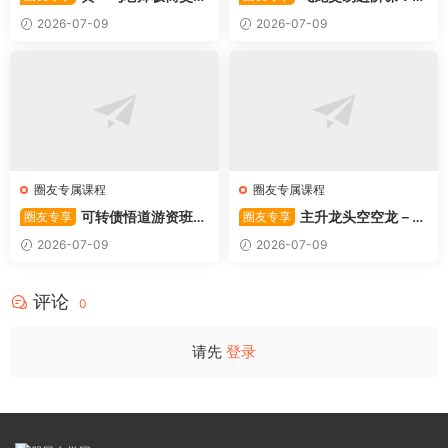
系统
振战法
2026-07-09
2026-07-09
圈友专属课程
圈友专属课程
可转债悟道游资班出
主升龙头空空龙－竞
圈友专享
圈友专享
奇系列悟道系列守正系列课程-
价抢筹盘口的量化公式与十几
2026-07-09
2026-07-09
卓妍
年的体系干货，全篇2026061
4
评论
0
请先
登录