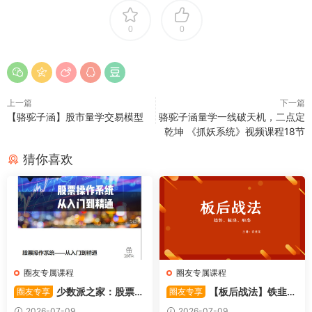
0
0
上一篇
下一篇
【骆驼子涵】股市量学交易模型
骆驼子涵量学一线破天机，二点定
乾坤 《抓妖系统》视频课程18节
猜你喜欢
圈友专属课程
圈友专属课程
少数派之家：股票操
【板后战法】铁韭菜
圈友专享
圈友专享
作系统—从入门到精通
板后强势战法
2026-07-09
2026-07-09