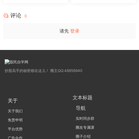
卓妍
年的体系干货，全篇2026061
4
评论
0
请先
登录
炒股高手的秘密都在这儿！ 圈主QQ:48856940
文本标题
关于
导航
关于我们
实时同步群
免责申明
圈友专属课
平台优势
圈子介绍
广告合作