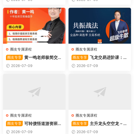
圈友专属课程
圈友专属课程
黄一鸣老师极简交易
飞龙交易进阶课：共
圈友专享
圈友专享
系统
振战法
2026-07-09
2026-07-09
圈友专属课程
圈友专属课程
可转债悟道游资班出
主升龙头空空龙－竞
圈友专享
圈友专享
奇系列悟道系列守正系列课程-
价抢筹盘口的量化公式与十几
2026-07-09
2026-07-09