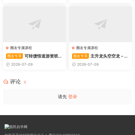
圈友专属课程
圈友专属课程
可转债悟道游资班出
主升龙头空空龙－竞
圈友专享
圈友专享
奇系列悟道系列守正系列课程-
价抢筹盘口的量化公式与十几
2026-07-09
2026-07-09
卓妍
年的体系干货，全篇2026061
4
评论
0
请先
登录