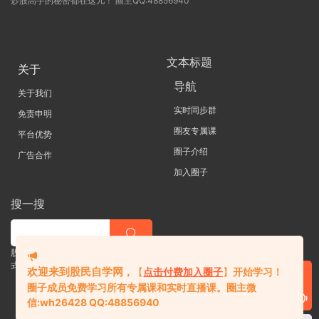
炒股高手的秘密都在这儿！ 圈主QQ:48856940
文本标题
关于
导航
关于我们
实时同步群
免责申明
圈友专属课
平台优势
圈子介绍
广告合作
加入圈子
搜一搜
股票 |直播| 外汇| 期货 |金融理财一站
式学习平台
欢迎来到股民自学网
，
【
点击付费加入圈子
】
开始学习！
圈子成员免费学习所有专属课和实时直播课。
圈主微
信:
wh26428 QQ:48856940