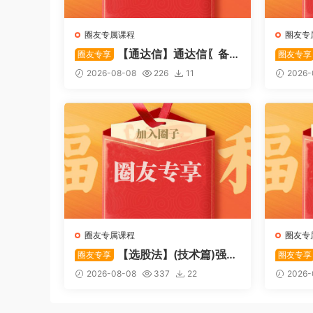
圈友专属课程
圈友专
【通达信】通达信〖备
圈友专享
圈友专享
战龙妖〗副图/选股 精准捕捉龙头
心突破
2026-08-08
226
11
2026-
启动进场信号 源码
特定形
码
圈友专属课程
圈友专
【选股法】(技术篇)强势
圈友专享
圈友专享
个股选股法操作理念、策略与工
致主力
2026-08-08
337
22
2026-
具（上下）视频课程 共2个视频
破，站