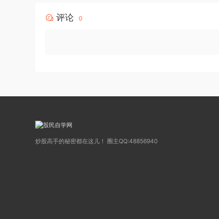
评论
0
炒股高手的秘密都在这儿！ 圈主QQ:48856940