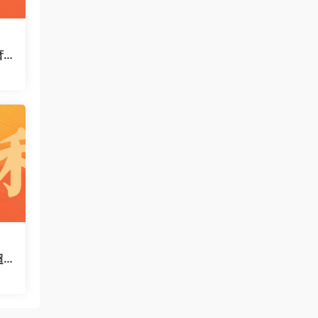
萧
运
码
超
对很