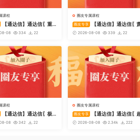
属课程
圈友专属课程
【通达信】通达信〖重
【通达信】通达信〖
圈友专享
〗主副图/选股 捕捉股价在
啸双通道〗主图指标 研判股价
08-08
334
22
2026-08-08
339
22
态下的反转与启动信号 源
行通道、捕捉短线买卖时机 源
属课程
圈友专属课程
【通达信】通达信〖极
【通达信】通达信〖
圈友专享
〗主副图/选股 放量不算突
强MACD〗副图指标 斐波那契
08-08
342
22
2026-08-08
2.34k
222
上压力才算！源码
+三重共振，捕捉买卖点，绝
惊