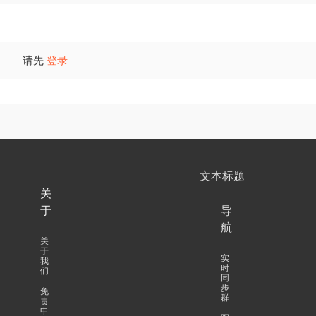
请先
登录
文本标题
关
于
导
航
关
于
实
我
时
们
同
步
免
群
责
申