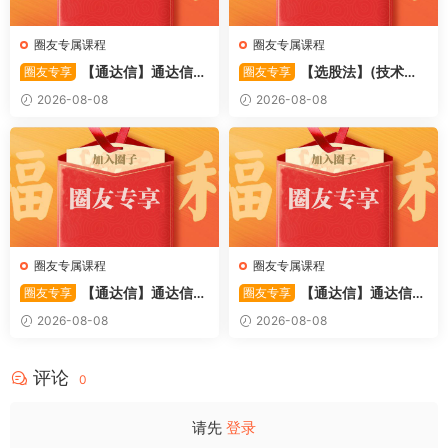
圈友专属课程
圈友专属课程
【通达信】通达信
【选股法】(技术篇)
圈友专享
圈友专享
〖萧啸双通道〗主图指标 研判
强势个股选股法操作理念、策
2026-08-08
2026-08-08
股价运行通道、捕捉短线买卖
略与工具（上下）视频课程 共
时机 源码
2个视频
圈友专属课程
圈友专属课程
【通达信】通达信
【通达信】通达信
圈友专享
圈友专享
〖极致主力〗主副图/选股 放
〖超强MACD〗副图指标 斐波
2026-08-08
2026-08-08
量不算突破，站上压力才算！
那契+三重共振，捕捉买卖
源码
点，绝对很惊
评论
0
请先
登录