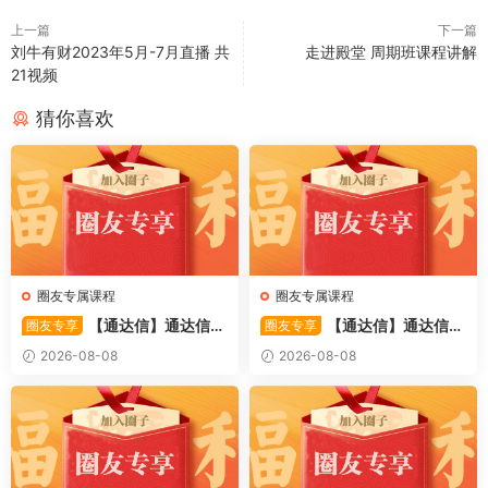
上一篇
下一篇
刘牛有财2023年5月-7月直播 共
走进殿堂 周期班课程讲解
21视频
猜你喜欢
圈友专属课程
圈友专属课程
【通达信】通达信
【通达信】通达信
圈友专享
圈友专享
〖备战龙妖〗副图/选股 精准
〖重心突破〗主副图/选股 捕
2026-08-08
2026-08-08
捕捉龙头启动进场信号 源码
捉股价在特定形态下的反转与
启动信号 源码