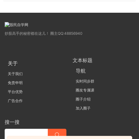
炒股高手的秘密都在这儿！ 圈主QQ:48856940
文本标题
关于
导航
关于我们
实时同步群
免责申明
圈友专属课
平台优势
圈子介绍
广告合作
加入圈子
搜一搜