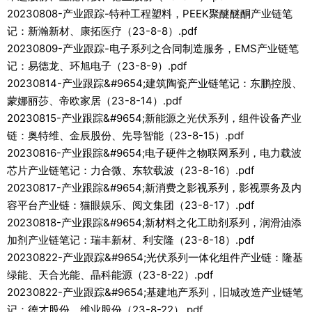
20230808-产业跟踪-特种工程塑料，PEEK聚醚醚酮产业链笔
记：新瀚新材、康拓医疗（23-8-8）.pdf
20230809-产业跟踪-电子系列之合同制造服务，EMS产业链笔
记：易德龙、环旭电子（23-8-9）.pdf
20230814-产业跟踪&#9654;建筑陶瓷产业链笔记：东鹏控股、
蒙娜丽莎、帝欧家居（23-8-14）.pdf
20230815-产业跟踪&#9654;新能源之光伏系列，组件设备产业
链：奥特维、金辰股份、先导智能（23-8-15）.pdf
20230816-产业跟踪&#9654;电子硬件之物联网系列，电力载波
芯片产业链笔记：力合微、东软载波（23-8-16）.pdf
20230817-产业跟踪&#9654;新消费之影视系列，影视票务及内
容平台产业链：猫眼娱乐、阅文集团（23-8-17）.pdf
20230818-产业跟踪&#9654;新材料之化工助剂系列，润滑油添
加剂产业链笔记：瑞丰新材、利安隆（23-8-18）.pdf
20230822-产业跟踪&#9654;光伏系列一体化组件产业链：隆基
绿能、天合光能、晶科能源（23-8-22）.pdf
20230822-产业跟踪&#9654;基建地产系列，旧城改造产业链笔
记：德才股份、维业股份（23-8-22）.pdf