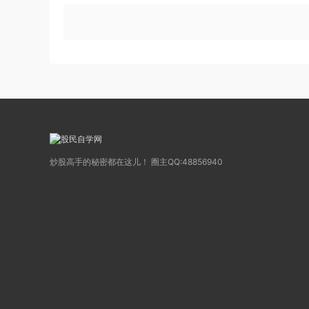
炒股高手的秘密都在这儿！ 圈主QQ:48856940