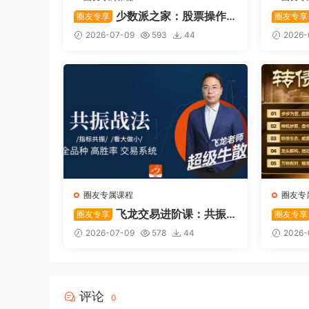
少数派之家：股票操作
圈友专享
圈友专享
系统—从入门到精通
后强势
2026-07-09
593
44
2026-
圈友专属课程
圈友专
飞龙交易进阶课：共振
圈友专享
圈友专享
战法
系列悟
2026-07-09
578
44
2026-
评论
0