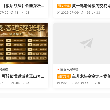
【板后战法】铁韭菜板
黄一鸣老师极简交易
圈友专享
战法
统
07-09
481
33
2026-07-09
456
33
属课程
圈友专属课程
可转债悟道游资班出奇
主升龙头空空龙－竞
圈友专享
道系列守正系列课程-卓妍
抢筹盘口的量化公式与十几年
07-09
585
44
2026-07-09
448
20
体系干货，全篇20260614