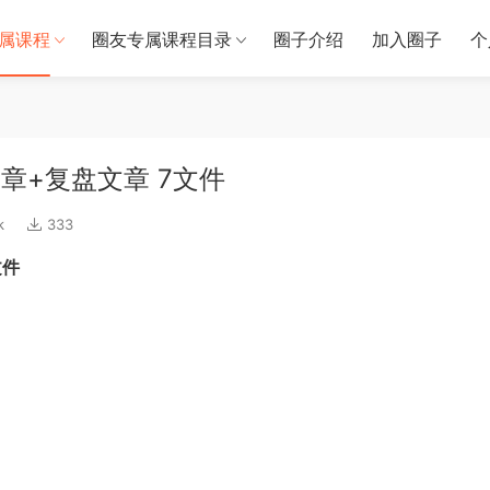
属课程
圈友专属课程目录
圈子介绍
加入圈子
个
章+复盘文章 7文件
k
333
文件