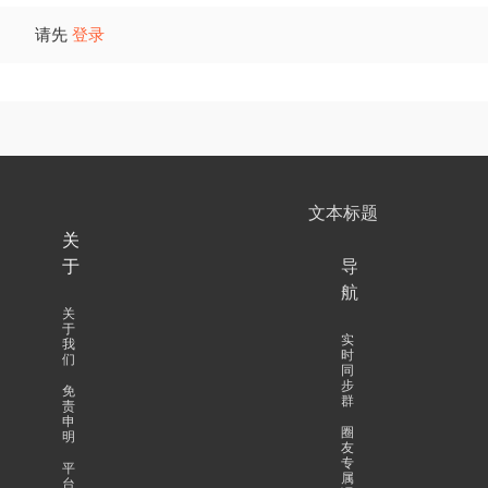
请先
登录
文本标题
关
于
导
航
关
于
实
我
时
们
同
步
免
群
责
申
圈
明
友
专
平
属
台