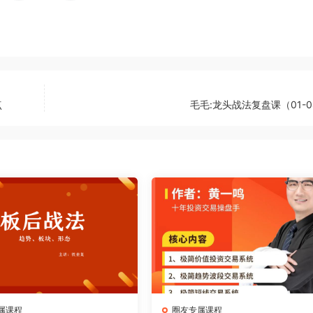
点
毛毛:龙头战法复盘课（01-
属课程
圈友专属课程