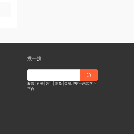
搜一搜
股票 |直播| 外汇| 期货 |金融理财一站式学习
平台