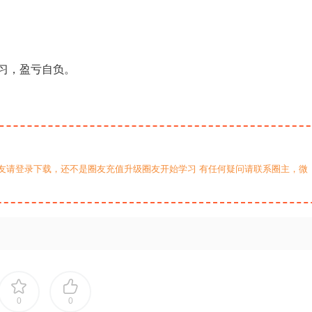
习，盈亏自负。
友请登录下载，还不是圈友充值升级圈友开始学习 有任何疑问请联系圈主，微
0
0