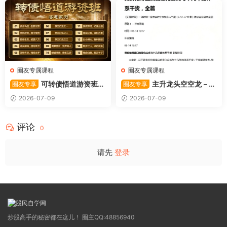
圈友专属课程
圈友专属课程
可转债悟道游资班出
主升龙头空空龙－竞
圈友专享
圈友专享
奇系列悟道系列守正系列课程-
价抢筹盘口的量化公式与十几
2026-07-09
2026-07-09
卓妍
年的体系干货，全篇2026061
4
评论
0
请先
登录
炒股高手的秘密都在这儿！ 圈主QQ:48856940