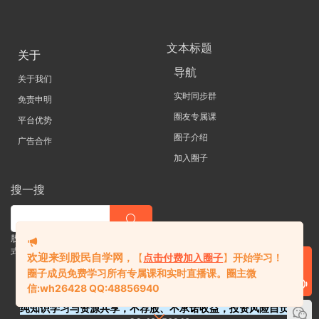
文本标题
关于
导航
关于我们
实时同步群
免责申明
圈友专属课
平台优势
圈子介绍
广告合作
加入圈子
搜一搜
股票 |直播| 外汇| 期货 |金融理财一站
式学习平台
欢迎来到股民自学网
，
【
点击付费加入圈子
】
开始学习！
圈子成员免费学习所有专属课和实时直播课。
圈主微
信:
wh26428 QQ:48856940
纯知识学习与资源共享，不荐股、不承诺收益，投资风险自负。