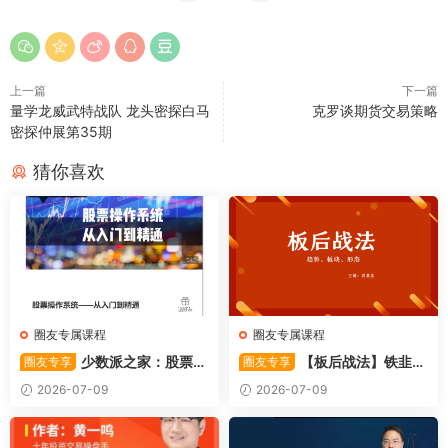
上一篇
下一篇
量学龙威武特战队 龙头密探白马
克罗谈期货交易策略
密探仲展第35期
猜你喜欢
圈友专属课程
圈友专属课程
少数派之家：股票操
【板后战法】铁韭菜
圈友专享
圈友专享
作系统—从入门到精通
板后强势战法
2026-07-09
2026-07-09