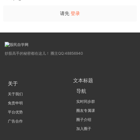
请先
登录
炒股高手的秘密都在这儿！ 圈主QQ:48856940
文本标题
关于
导航
关于我们
实时同步群
免责申明
圈友专属课
平台优势
圈子介绍
广告合作
加入圈子