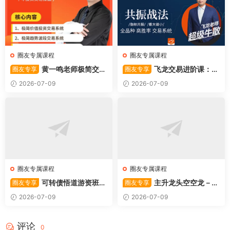
圈友专属课程
圈友专属课程
黄一鸣老师极简交易
飞龙交易进阶课：共
圈友专享
圈友专享
系统
振战法
2026-07-09
2026-07-09
圈友专属课程
圈友专属课程
可转债悟道游资班出
主升龙头空空龙－竞
圈友专享
圈友专享
奇系列悟道系列守正系列课程-
价抢筹盘口的量化公式与十几
2026-07-09
2026-07-09
卓妍
年的体系干货，全篇2026061
4
评论
0