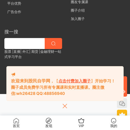
圈友专属课
平台优势
圈子介绍
广告合作
加入圈子
搜一搜
股票 |直播| 外汇| 期货 |金融理财一站
式学习平台
纯知识学习与资源共享，不荐股、不承诺收益，投资风险自负。
欢迎来到股民自学网
，
【
点击付费加入圈子
】
开始学习！
QQ:48856940
圈子成员免费学习所有专属课和实时直播课。
圈主微
信:
wh26428 QQ:48856940
首页
发现
VIP
我的