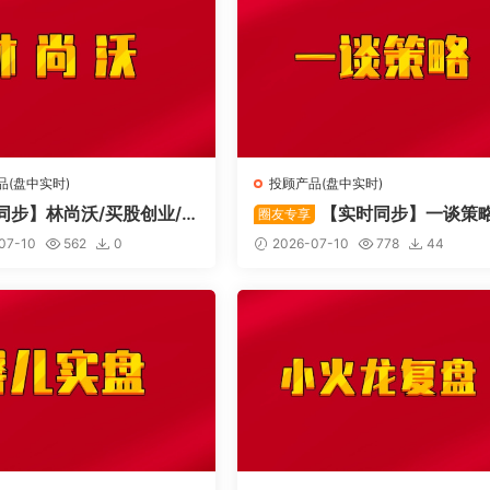
品(盘中实时)
投顾产品(盘中实时)
同步】林尚沃/买股创业/北
【实时同步】一谈策
圈友专享
板
07-10
562
0
2026-07-10
778
44