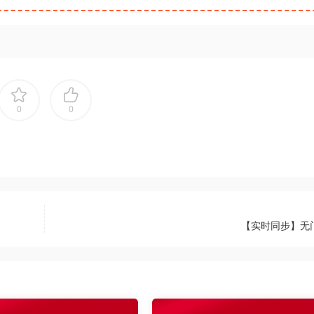
0
0
【实时同步】无