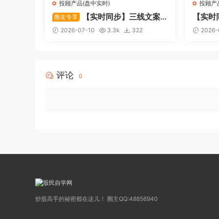
投顾产品(盘中实时)
投顾产
【实时同步】三线文案
【实时
圈友专享
大锅饭
2026-07-10
3.3k
322
2026-
评论
0
炒股高手的秘密都在这儿！ 圈主QQ:48856940