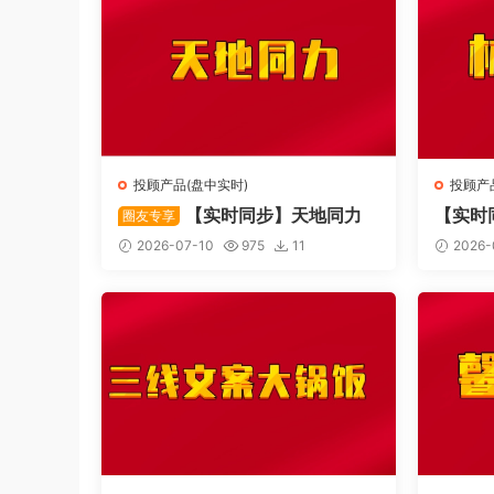
投顾产品(盘中实时)
投顾产
【实时同步】天地同力
【实时
圈友专享
伐创业
2026-07-10
975
11
2026-