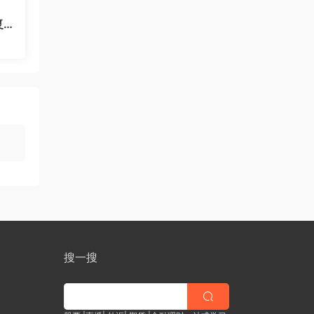
复
搜一搜