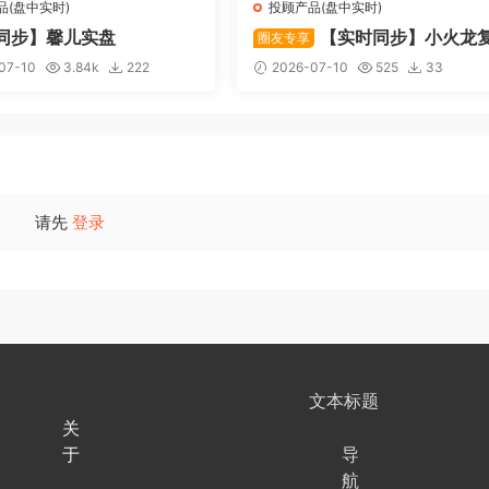
品(盘中实时)
投顾产品(盘中实时)
同步】馨儿实盘
【实时同步】小火龙
圈友专享
盘
07-10
3.84k
222
2026-07-10
525
33
请先
登录
文本标题
关
于
导
航