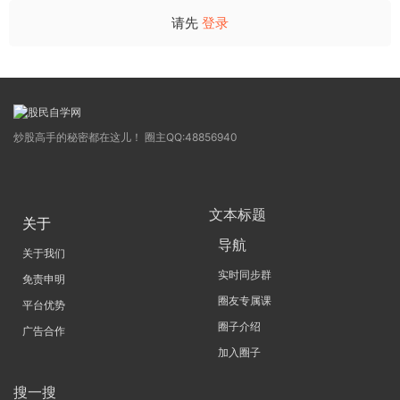
请先
登录
炒股高手的秘密都在这儿！ 圈主QQ:48856940
文本标题
关于
导航
关于我们
实时同步群
免责申明
圈友专属课
平台优势
圈子介绍
广告合作
加入圈子
搜一搜