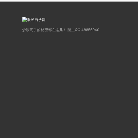
炒股高手的秘密都在这儿！ 圈主QQ:48856940