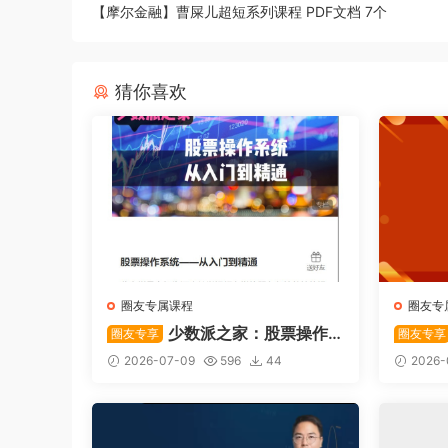
【摩尔金融】曹屎儿超短系列课程 PDF文档 7个
猜你喜欢
圈友专属课程
圈友专
少数派之家：股票操作
圈友专享
圈友专享
系统—从入门到精通
后强势
2026-07-09
596
44
2026-