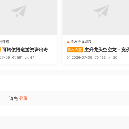
属课程
圈友专属课程
可转债悟道游资班出奇
主升龙头空空龙－竞
圈友专享
道系列守正系列课程-卓妍
抢筹盘口的量化公式与十几年
07-09
591
44
2026-07-09
453
20
体系干货，全篇20260614
请先
登录