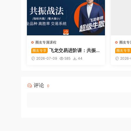
圈友专属课程
圈友专
飞龙交易进阶课：共振
圈友专享
圈友专享
战法
系列悟
2026-07-09
585
44
2026-
评论
0