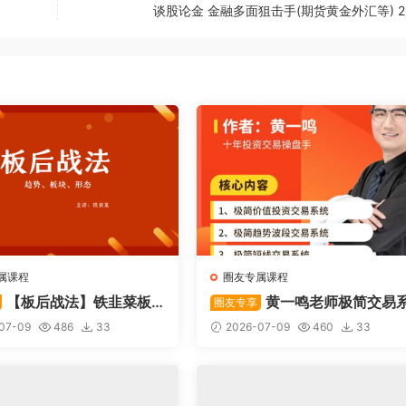
谈股论金 金融多面狙击手(期货黄金外汇等) 2
属课程
圈友专属课程
【板后战法】铁韭菜板
黄一鸣老师极简交易
圈友专享
战法
统
07-09
486
33
2026-07-09
460
33