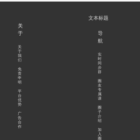
文本标题
关
于
导
航
关
于
实
我
时
们
同
步
免
群
责
申
圈
明
友
专
平
属
台
课
优
势
圈
子
广
介
告
绍
合
作
加
入
圈