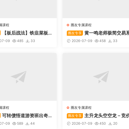
属课程
圈友专属课程
【板后战法】铁韭菜板
黄一鸣老师极简交易
圈友专享
战法
统
07-09
485
33
2026-07-09
458
33
属课程
圈友专属课程
可转债悟道游资班出奇
主升龙头空空龙－竞
圈友专享
道系列守正系列课程-卓妍
抢筹盘口的量化公式与十几年
07-09
589
44
2026-07-09
450
20
体系干货，全篇20260614