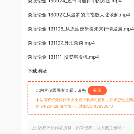
谈股论金 130924_过节持股持币的方法.mp4
谈股论金 130927_从波罗的海指数大涨谈起.mp4
谈股论金 131106_从原油走势看未来行情发展.mp4
谈股论金 131107_外汇杂谈.mp4
谈股论金 131111_投资与投机.mp4
下载地址
此内容仅限圈友查看，请先
登录
本站所有资源仅供圈友免费下载学习使用，如果您已是圈
信:wh26428 微信加不上就加QQ:48856940
版权归原作者所有，如有侵权，联系圈主删除！