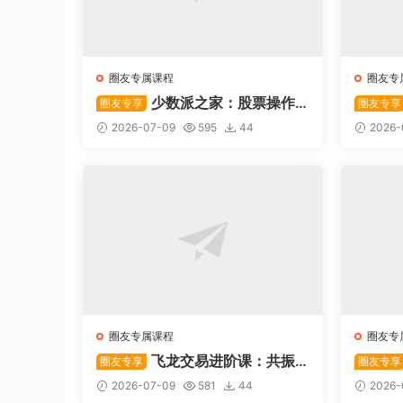
圈友专属课程
圈友专
少数派之家：股票操作
圈友专享
圈友专享
系统—从入门到精通
后强势
2026-07-09
595
44
2026-
圈友专属课程
圈友专
飞龙交易进阶课：共振
圈友专享
圈友专享
战法
系列悟
2026-07-09
581
44
2026-