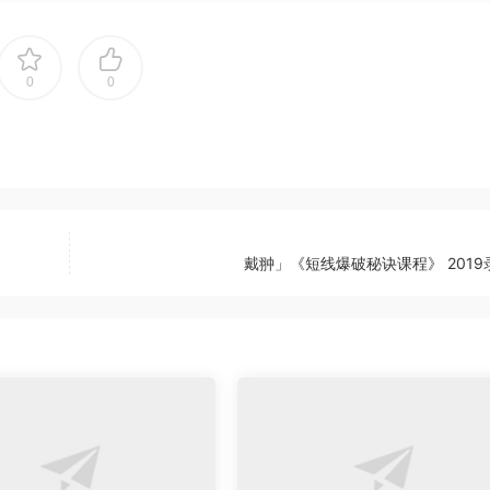
0
0
戴翀」《短线爆破秘诀课程》 2019