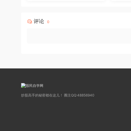
评论
0
炒股高手的秘密都在这儿！ 圈主QQ:48856940