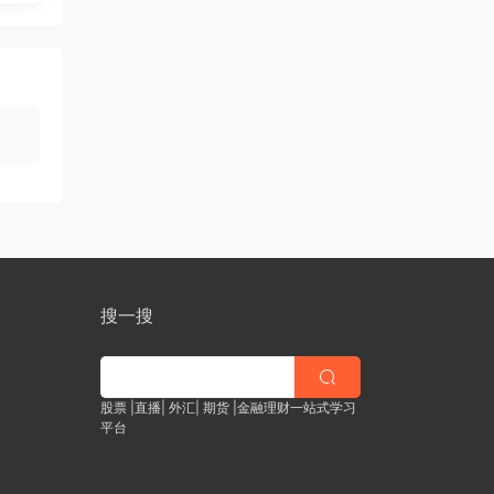
搜一搜
股票 |直播| 外汇| 期货 |金融理财一站式学习
平台