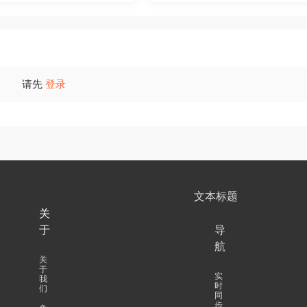
请先
登录
文本标题
关
于
导
航
关
于
实
我
时
们
同
步