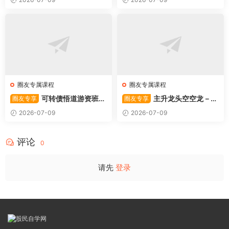
圈友专属课程
圈友专属课程
可转债悟道游资班出
主升龙头空空龙－竞
圈友专享
圈友专享
奇系列悟道系列守正系列课程-
价抢筹盘口的量化公式与十几
2026-07-09
2026-07-09
卓妍
年的体系干货，全篇2026061
4
评论
0
请先
登录