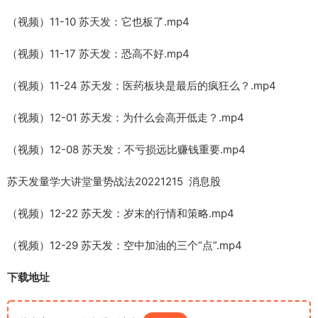
（视频）11-10 苏天发：它也板了.mp4
（视频）11-17 苏天发：恐高不好.mp4
（视频）11-24 苏天发：医药板块是最后的疯狂么？.mp4
（视频）12-01 苏天发：为什么会高开低走？.mp4
（视频）12-08 苏天发：不亏损远比赚钱重要.mp4
苏天发量学大讲堂量势战法20221215 消息股
（视频）12-22 苏天发：岁末的行情和策略.mp4
（视频）12-29 苏天发：空中加油的三个“点”.mp4
下载地址