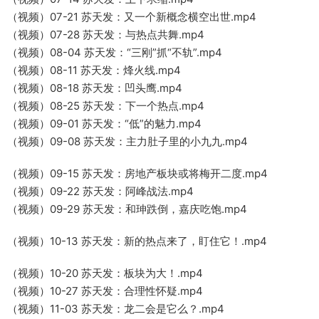
（视频）07-21 苏天发：又一个新概念横空出世.mp4
（视频）07-28 苏天发：与热点共舞.mp4
（视频）08-04 苏天发：“三刚”抓“不轨”.mp4
（视频）08-11 苏天发：烽火线.mp4
（视频）08-18 苏天发：凹头鹰.mp4
（视频）08-25 苏天发：下一个热点.mp4
（视频）09-01 苏天发：“低”的魅力.mp4
（视频）09-08 苏天发：主力肚子里的小九九.mp4
（视频）09-15 苏天发：房地产板块或将梅开二度.mp4
（视频）09-22 苏天发：阿峰战法.mp4
（视频）09-29 苏天发：和珅跌倒，嘉庆吃饱.mp4
（视频）10-13 苏天发：新的热点来了，盯住它！.mp4
（视频）10-20 苏天发：板块为大！.mp4
（视频）10-27 苏天发：合理性怀疑.mp4
（视频）11-03 苏天发：龙二会是它么？.mp4