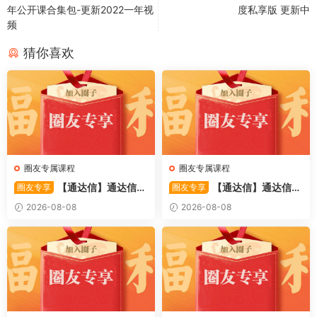
年公开课合集包-更新2022一年视
度私享版 更新中
频
猜你喜欢
圈友专属课程
圈友专属课程
【通达信】通达信
【通达信】通达信
圈友专享
圈友专享
〖备战龙妖〗副图/选股 精准
〖重心突破〗主副图/选股 捕
2026-08-08
2026-08-08
捕捉龙头启动进场信号 源码
捉股价在特定形态下的反转与
启动信号 源码