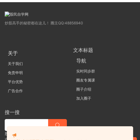
炒股高手的秘密都在这儿！ 圈主QQ:48856940
文本标题
关于
导航
关于我们
实时同步群
免责申明
圈友专属课
平台优势
圈子介绍
广告合作
加入圈子
搜一搜
股票 |直播| 外汇| 期货 |金融理财一站
式学习平台