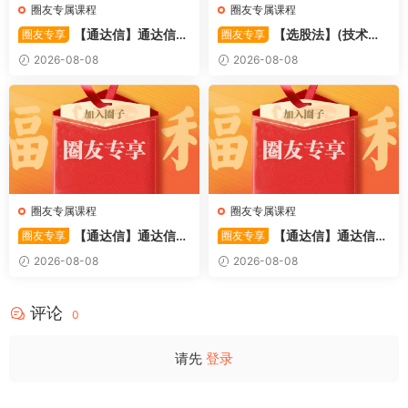
圈友专属课程
圈友专属课程
【通达信】通达信
【选股法】(技术篇)
圈友专享
圈友专享
〖萧啸双通道〗主图指标 研判
强势个股选股法操作理念、策
2026-08-08
2026-08-08
股价运行通道、捕捉短线买卖
略与工具（上下）视频课程 共
时机 源码
2个视频
圈友专属课程
圈友专属课程
【通达信】通达信
【通达信】通达信
圈友专享
圈友专享
〖极致主力〗主副图/选股 放
〖超强MACD〗副图指标 斐波
2026-08-08
2026-08-08
量不算突破，站上压力才算！
那契+三重共振，捕捉买卖
源码
点，绝对很惊
评论
0
请先
登录