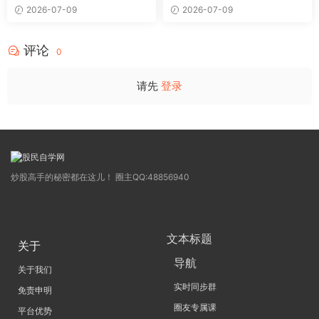
奇系列悟道系列守正系列课程-
价抢筹盘口的量化公式与十几
2026-07-09
2026-07-09
卓妍
年的体系干货，全篇2026061
4
评论
0
请先
登录
炒股高手的秘密都在这儿！ 圈主QQ:48856940
文本标题
关于
导航
关于我们
实时同步群
免责申明
圈友专属课
平台优势