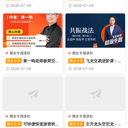
作系统—从入门到精通
板后强势战法
2026-07-09
2026-07-09
圈友专属课程
圈友专属课程
黄一鸣老师极简交易
飞龙交易进阶课：共
圈友专享
圈友专享
系统
振战法
2026-07-09
2026-07-09
圈友专属课程
圈友专属课程
可转债悟道游资班出
主升龙头空空龙－竞
圈友专享
圈友专享