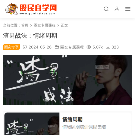
当前位置：
首页
圈友专属课程
正文
渣男战法：情绪周期
圈友专享
2024-05-26
圈友专属课程
5.07k
323