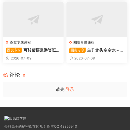
圈友专属课程
圈友专属课程
可转债悟道游资班出
主升龙头空空龙－竞
圈友专享
圈友专享
奇系列悟道系列守正系列课程-
价抢筹盘口的量化公式与十几
2026-07-09
2026-07-09
卓妍
年的体系干货，全篇2026061
4
评论
0
请先
登录
炒股高手的秘密都在这儿！ 圈主QQ:48856940