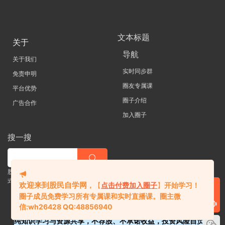
文本标题
关于
导航
关于我们
实时同步群
免责申明
圈友专属课
平台优势
圈子介绍
广告合作
加入圈子
搜一搜
股票 |直播| 外汇| 期货 |金融理财一站
式学习平台
欢迎来到股民自学网
，
【
点击付费加入圈子
】
开始学习！
圈子成员免费学习所有专属课和实时直播课。
圈主微
信:
wh26428 QQ:48856940
纯知识学习与资源共享，不荐股、不承诺收益，投资风险自负。