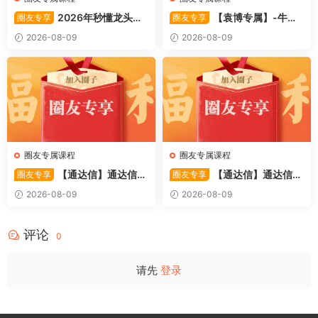
2026年秒懂龙头股
【袁博专属】-牛散
圈友专享
圈友专享
001训练营内部课件资料
特训营专栏 （牛散专属 加息-
2026-08-09
2026-08-09
机遇-财富）共4视频
圈友专属课程
圈友专属课程
【通达信】通达信
【通达信】通达信
圈友专享
圈友专享
〖利多阳〗副图/选股 全均线
〖踏浪而行〗副图指标 用筹码
2026-08-09
2026-08-09
多头排列与超强阳线选股策略
和MACD捕捉市场的节奏 源码
源码
评论
0
请先
登录