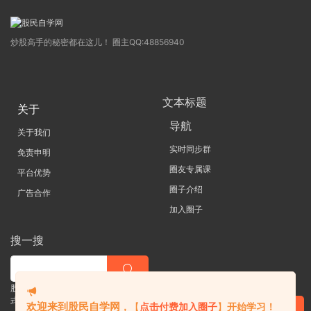
炒股高手的秘密都在这儿！ 圈主QQ:48856940
文本标题
关于
导航
关于我们
实时同步群
免责申明
圈友专属课
平台优势
圈子介绍
广告合作
加入圈子
搜一搜
股票 |直播| 外汇| 期货 |金融理财一站
式学习平台
欢迎来到股民自学网
，
【
点击付费加入圈子
】
开始学习！