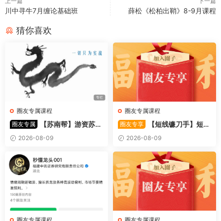
上一篇
下一篇
川中寻牛7月缠论基础班
薛松《松柏出鞘》8-9月课程
猜你喜欢
圈友专属课程
圈友专属课程
【苏南帮】游资苏南
【短线镰刀手】短线
圈友专属
圈友专享
帮资金情绪模式-强势股 视频
镰刀手《强者恒强战法模型》
2026-08-09
2026-08-09
44文件
合集文章+指标
圈友专属课程
圈友专属课程