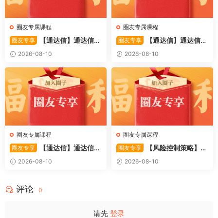
圈友专属课程
圈友专属课程
【通达信】通达信
【通达信】通达信
圈友专享
圈友专享
〖筹码动态底部〗副图指标 深
〖二板低吸起爆〗主副图/选股
2026-08-10
2026-08-10
度剖析主力与散户的筹码博弈
抓首板之后洗盘、二板反包的
情况 源码
强势牛股
圈友专属课程
圈友专属课程
【通达信】通达信
【风险控制策略】避
圈友专享
圈友专享
〖至尊吸筹〗副图指标 融合改
免大败局 风险控制策略(高彩)
2026-08-10
2026-08-10
良 KDJ 三线判断 + 主力吸筹量
1PDF文章
能 源码
评论
0
请先
登录