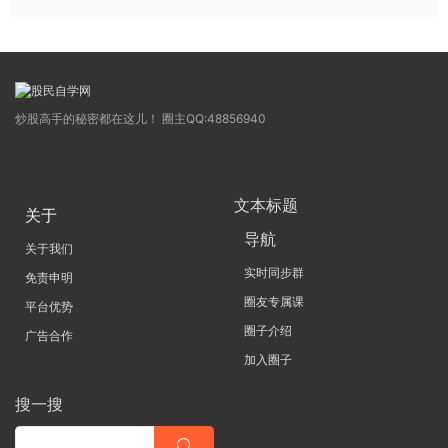
炒股高手的秘密都在这儿！ 圈主QQ:48856940
文本标题
关于
导航
关于我们
实时同步群
免责申明
圈友专属课
平台优势
圈子介绍
广告合作
加入圈子
搜一搜