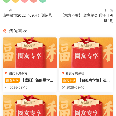
上一篇
下一篇
山中策市2022（09月）训练营
【东方不败】 教主掘金 孺子可教
班4期
猜你喜欢
圈友专属课程
圈友专属课程
【崇阳】策略星学
【独孤商学院】孤独
圈友专享
圈友专享
院-崇阳-日内期权t+0战法 6视
商学院 孤独《股票T+0日内交
2026-08-10
2026-08-10
频
易实战课》共10集