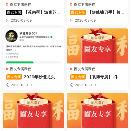
圈友专属课程
圈友专属课程
【苏南帮】游资苏南
【短线镰刀手】短线
圈友专属
圈友专享
帮资金情绪模式-强势股 视频
镰刀手《强者恒强战法模型》
2026-08-09
2026-08-09
44文件
合集文章+指标
圈友专属课程
圈友专属课程
2026年秒懂龙头股
【袁博专属】-牛散
圈友专享
圈友专享
001训练营内部课件资料
特训营专栏 （牛散专属 加息-
2026-08-09
2026-08-09
机遇-财富）共4视频