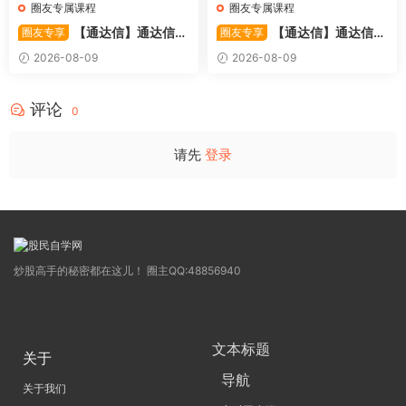
圈友专属课程
圈友专属课程
【通达信】通达信
【通达信】通达信
圈友专享
圈友专享
〖利多阳〗副图/选股 全均线
〖踏浪而行〗副图指标 用筹码
2026-08-09
2026-08-09
多头排列与超强阳线选股策略
和MACD捕捉市场的节奏 源码
源码
评论
0
请先
登录
炒股高手的秘密都在这儿！ 圈主QQ:48856940
文本标题
关于
导航
关于我们