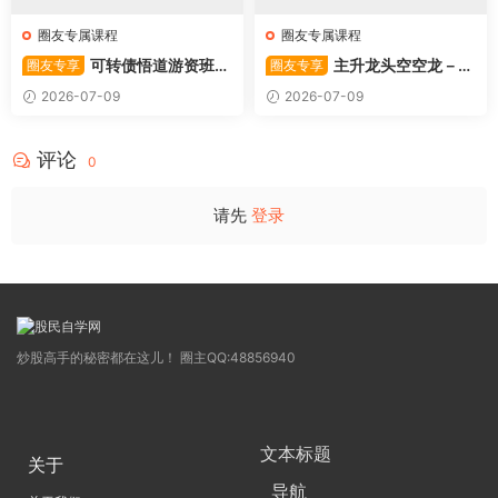
圈友专属课程
圈友专属课程
可转债悟道游资班出
主升龙头空空龙－竞
圈友专享
圈友专享
奇系列悟道系列守正系列课程-
价抢筹盘口的量化公式与十几
2026-07-09
2026-07-09
卓妍
年的体系干货，全篇2026061
4
评论
0
请先
登录
炒股高手的秘密都在这儿！ 圈主QQ:48856940
文本标题
关于
导航