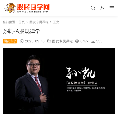
当前位置：
首页
圈友专属课程
正文
孙凯-A股规律学
圈友专享
2023-09-10
圈友专属课程
6.17k
555