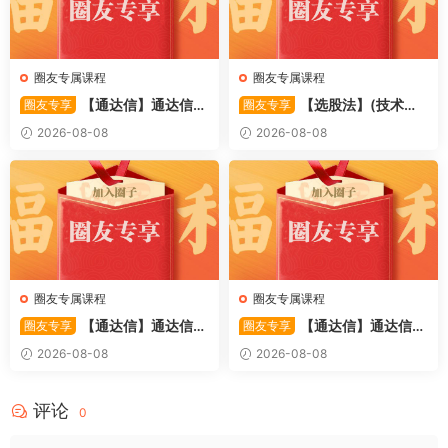
圈友专属课程
圈友专属课程
【通达信】通达信
【选股法】(技术篇)
圈友专享
圈友专享
〖萧啸双通道〗主图指标 研判
强势个股选股法操作理念、策
2026-08-08
2026-08-08
股价运行通道、捕捉短线买卖
略与工具（上下）视频课程 共
时机 源码
2个视频
圈友专属课程
圈友专属课程
【通达信】通达信
【通达信】通达信
圈友专享
圈友专享
〖极致主力〗主副图/选股 放
〖超强MACD〗副图指标 斐波
2026-08-08
2026-08-08
量不算突破，站上压力才算！
那契+三重共振，捕捉买卖
源码
点，绝对很惊
评论
0