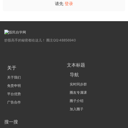
请先
登录
炒股高手的秘密都在这儿！ 圈主QQ:48856940
文本标题
关于
导航
关于我们
实时同步群
免责申明
圈友专属课
平台优势
圈子介绍
广告合作
加入圈子
搜一搜