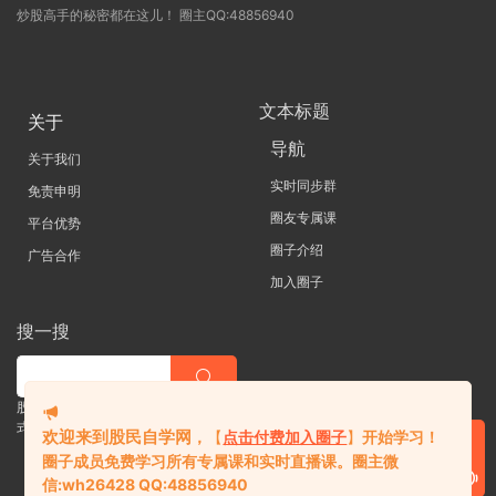
炒股高手的秘密都在这儿！ 圈主QQ:48856940
文本标题
关于
导航
关于我们
实时同步群
免责申明
圈友专属课
平台优势
圈子介绍
广告合作
加入圈子
搜一搜
股票 |直播| 外汇| 期货 |金融理财一站
式学习平台
欢迎来到股民自学网
，
【
点击付费加入圈子
】
开始学习！
圈子成员免费学习所有专属课和实时直播课。
圈主微
信:
wh26428 QQ:48856940