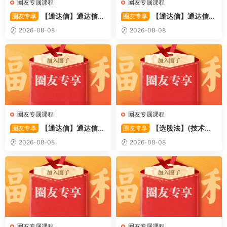
圈友专属课程
圈友专属课程
【通达信】通达信
【通达信】通达信
圈友专享
圈友专享
〖备战龙妖〗副图/选股 精准
〖重心突破〗主副图/选股 捕
2026-08-08
2026-08-08
捕捉龙头启动进场信号 源码
捉股价在特定形态下的反转与
启动信号 源码
圈友专属课程
圈友专属课程
【通达信】通达信
【选股法】(技术篇)
圈友专享
圈友专享
〖萧啸双通道〗主图指标 研判
强势个股选股法操作理念、策
2026-08-08
2026-08-08
股价运行通道、捕捉短线买卖
略与工具（上下）视频课程 共
时机 源码
2个视频
圈友专属课程
圈友专属课程