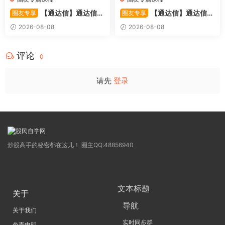
【通达信】通达信
【通达信】通达信
圈友专享
圈友专享
〖极致主力〗主副图/选股 放
〖超强MACD〗副图指标 斐波
2026-08-08
2026-08-08
量不算突破，站上压力才算！
那契+三重共振，捕捉买卖
源码
点，绝对很惊
评论
0
请先
登录
炒股高手的秘密都在这儿！ 圈主QQ:48856940
文本标题
关于
导航
关于我们
实时同步群
免责申明