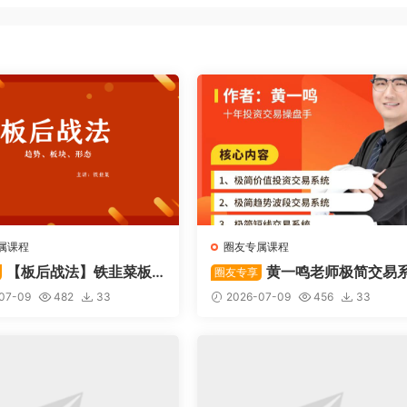
属课程
圈友专属课程
【板后战法】铁韭菜板
黄一鸣老师极简交易
圈友专享
战法
统
07-09
482
33
2026-07-09
456
33