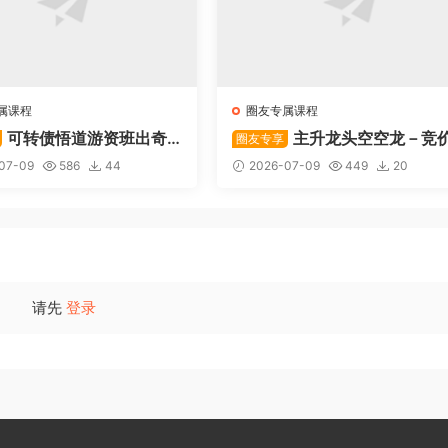
属课程
圈友专属课程
可转债悟道游资班出奇
主升龙头空空龙－竞
圈友专享
道系列守正系列课程-卓妍
抢筹盘口的量化公式与十几年
07-09
586
44
2026-07-09
449
20
体系干货，全篇20260614
请先
登录