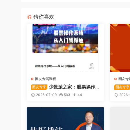
猜你喜欢
圈友专属课程
圈友专
少数派之家：股票操作
圈友专享
圈友专享
系统—从入门到精通
后强势
2026-07-09
593
44
2026-