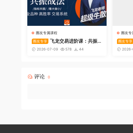
圈友专属课程
圈友专
飞龙交易进阶课：共振
圈友专享
圈友专享
战法
系列悟
2026-07-09
578
44
2026-
评论
0