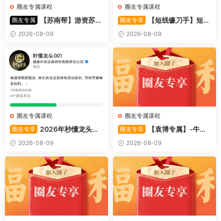
圈友专属课程
圈友专属课程
【苏南帮】游资苏南
【短线镰刀手】短线
圈友专属
圈友专享
帮资金情绪模式-强势股 视频
镰刀手《强者恒强战法模型》
2026-08-09
2026-08-09
44文件
合集文章+指标
圈友专属课程
圈友专属课程
2026年秒懂龙头股
【袁博专属】-牛散
圈友专享
圈友专享
001训练营内部课件资料
特训营专栏 （牛散专属 加息-
2026-08-09
2026-08-09
机遇-财富）共4视频