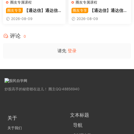
圈友专属课程
圈友专属课程
【通达信】通达信
【通达信】通达信
圈友专享
圈友专享
〖利多阳〗副图/选股 全均线
〖踏浪而行〗副图指标 用筹码
2026-08-09
2026-08-09
多头排列与超强阳线选股策略
和MACD捕捉市场的节奏 源码
源码
评论
0
请先
登录
炒股高手的秘密都在这儿！ 圈主QQ:48856940
文本标题
关于
导航
关于我们