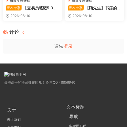
圈友专属课程
圈友专属课程
【交易员笔记5.0】
【猫先生】书房的猫
圈友专享
圈友专享
高级交易员核心知识笔记 交易
先生–如何做好超短线+复盘
2026-08-10
2026-08-10
员监管手册 共87页 1PDF文件
(实战技巧买点 战法 7PDF文件
评论
0
请先
登录
炒股高手的秘密都在这儿！ 圈主QQ:48856940
文本标题
关于
导航
关于我们
实时同步群