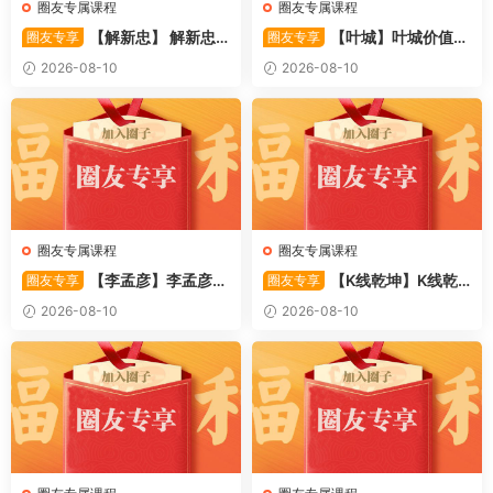
圈友专属课程
圈友专属课程
【解新忠】 解新忠2
【叶城】叶城价值投
圈友专享
圈友专享
015职业盘手的基础交易系统
资训练营：D级研究员的交易
2026-08-10
2026-08-10
8视频
系统课 10视频
圈友专属课程
圈友专属课程
【李孟彦】李孟彦集
【K线乾坤】K线乾
圈友专享
圈友专享
合竞价全攻略 股市行者孙 —
坤–提前发现强势板块 1PDF文
2026-08-10
2026-08-10
竞价 2PDF文件
件