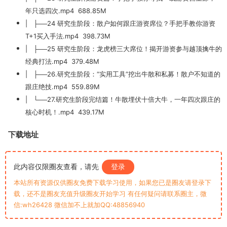
年只选四次.mp4 688.85M
| ├──24 研究生阶段：散户如何跟庄游资席位？手把手教你游资
T+1买入手法.mp4 398.73M
| ├──25 研究生阶段：龙虎榜三大席位！揭开游资参与越顶擒牛的
经典打法.mp4 379.48M
| ├──26.研究生阶段：“实用工具”挖出牛散和私募！散户不知道的
跟庄绝技.mp4 559.89M
| └──27.研究生阶段完结篇！牛散埋伏十倍大牛，一年四次跟庄的
核心时机！.mp4 439.17M
下载地址
此内容仅限圈友查看，请先
登录
本站所有资源仅供圈友免费下载学习使用，如果您已是圈友请登录下
载，还不是圈友充值升级圈友开始学习 有任何疑问请联系圈主，微
信:wh26428 微信加不上就加QQ:48856940