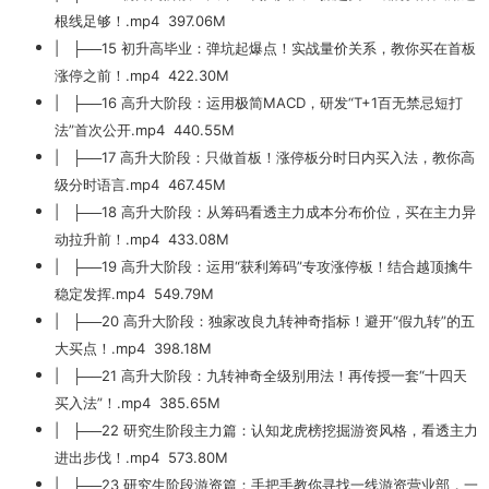
根线足够！.mp4 397.06M
| ├──15 初升高毕业：弹坑起爆点！实战量价关系，教你买在首板
涨停之前！.mp4 422.30M
| ├──16 高升大阶段：运用极简MACD，研发“T+1百无禁忌短打
法”首次公开.mp4 440.55M
| ├──17 高升大阶段：只做首板！涨停板分时日内买入法，教你高
级分时语言.mp4 467.45M
| ├──18 高升大阶段：从筹码看透主力成本分布价位，买在主力异
动拉升前！.mp4 433.08M
| ├──19 高升大阶段：运用“获利筹码”专攻涨停板！结合越顶擒牛
稳定发挥.mp4 549.79M
| ├──20 高升大阶段：独家改良九转神奇指标！避开“假九转”的五
大买点！.mp4 398.18M
| ├──21 高升大阶段：九转神奇全级别用法！再传授一套“十四天
买入法”！.mp4 385.65M
| ├──22 研究生阶段主力篇：认知龙虎榜挖掘游资风格，看透主力
进出步伐！.mp4 573.80M
| ├──23 研究生阶段游资篇：手把手教你寻找一线游资营业部，一