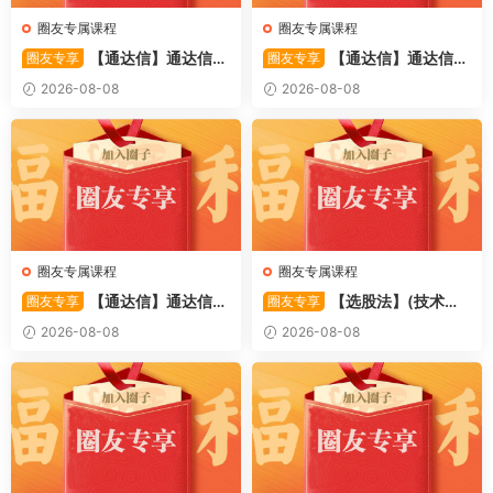
圈友专属课程
圈友专属课程
【通达信】通达信
【通达信】通达信
圈友专享
圈友专享
〖备战龙妖〗副图/选股 精准
〖重心突破〗主副图/选股 捕
2026-08-08
2026-08-08
捕捉龙头启动进场信号 源码
捉股价在特定形态下的反转与
启动信号 源码
圈友专属课程
圈友专属课程
【通达信】通达信
【选股法】(技术篇)
圈友专享
圈友专享
〖萧啸双通道〗主图指标 研判
强势个股选股法操作理念、策
2026-08-08
2026-08-08
股价运行通道、捕捉短线买卖
略与工具（上下）视频课程 共
时机 源码
2个视频