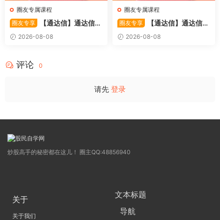
圈友专属课程
圈友专属课程
【通达信】通达信
【通达信】通达信
圈友专享
圈友专享
〖极致主力〗主副图/选股 放
〖超强MACD〗副图指标 斐波
2026-08-08
2026-08-08
量不算突破，站上压力才算！
那契+三重共振，捕捉买卖
源码
点，绝对很惊
评论
0
请先
登录
炒股高手的秘密都在这儿！ 圈主QQ:48856940
文本标题
关于
导航
关于我们