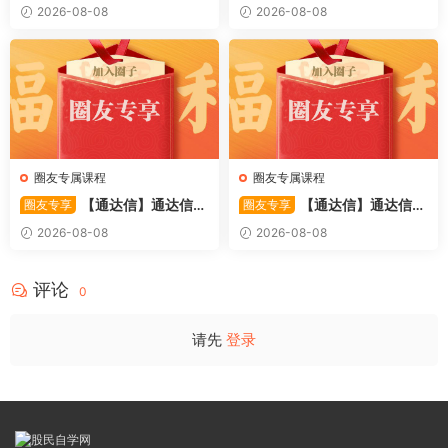
〖萧啸双通道〗主图指标 研判
强势个股选股法操作理念、策
2026-08-08
2026-08-08
股价运行通道、捕捉短线买卖
略与工具（上下）视频课程 共
时机 源码
2个视频
圈友专属课程
圈友专属课程
【通达信】通达信
【通达信】通达信
圈友专享
圈友专享
〖极致主力〗主副图/选股 放
〖超强MACD〗副图指标 斐波
2026-08-08
2026-08-08
量不算突破，站上压力才算！
那契+三重共振，捕捉买卖
源码
点，绝对很惊
评论
0
请先
登录