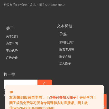
炒股高手的秘密都在这儿！ 圈主QQ:48856940
文本标题
关于
导航
关于我们
实时同步群
免责申明
圈友专属课
平台优势
圈子介绍
广告合作
加入圈子
搜一搜
股票 |直播| 外汇| 期货 |金融理财一站
式学习平台
欢迎来到股民自学网
，
【
点击付费加入圈子
】
开始学习！
圈子成员免费学习所有专属课和实时直播课。
圈主微
信:
wh26428 QQ:48856940