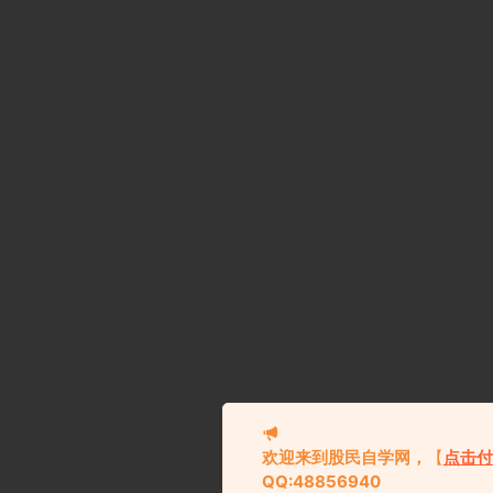
欢迎来到股民自学网
，
【
点击付
纯
QQ:48856940