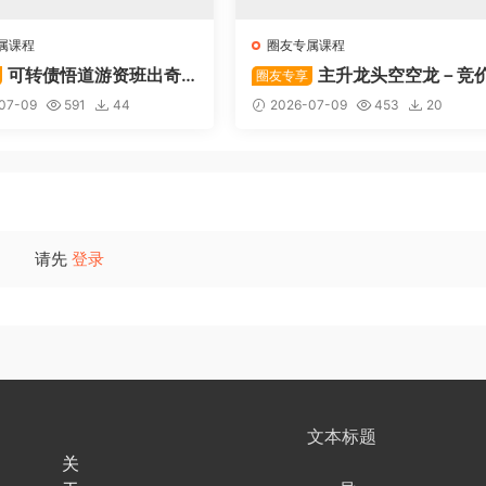
属课程
圈友专属课程
可转债悟道游资班出奇
主升龙头空空龙－竞
圈友专享
道系列守正系列课程-卓妍
抢筹盘口的量化公式与十几年
07-09
591
44
2026-07-09
453
20
体系干货，全篇20260614
请先
登录
文本标题
关