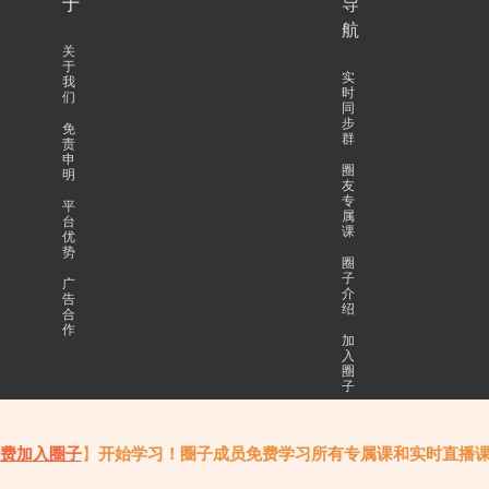
于
导
航
关
于
实
我
时
们
同
步
免
群
责
申
圈
明
友
专
平
属
台
课
优
势
圈
子
广
介
告
绍
合
作
加
入
圈
子
费加入圈子
】
开始学习！圈子成员免费学习所有专属课和实时直播
知识学习与资源共享，不荐股、不承诺收益，投资风险自负。
QQ:488569