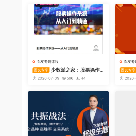
圈友专属课程
圈友专
少数派之家：股票操作
圈友专享
圈友专享
系统—从入门到精通
后强势
2026-07-09
596
44
2026-