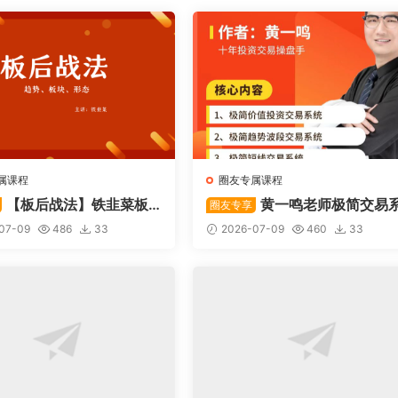
属课程
圈友专属课程
【板后战法】铁韭菜板
黄一鸣老师极简交易
圈友专享
战法
统
07-09
486
33
2026-07-09
460
33