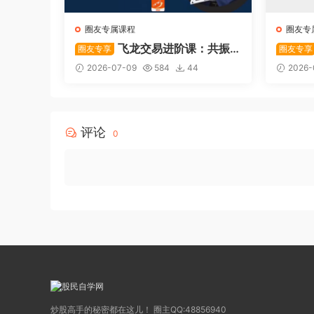
圈友专属课程
圈友专
飞龙交易进阶课：共振
圈友专享
圈友专享
战法
系列悟
2026-07-09
584
44
2026-
评论
0
炒股高手的秘密都在这儿！ 圈主QQ:48856940