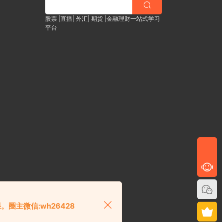
股票 |直播| 外汇| 期货 |金融理财一站式学习
平台
课。
圈主微信:
wh26428
40