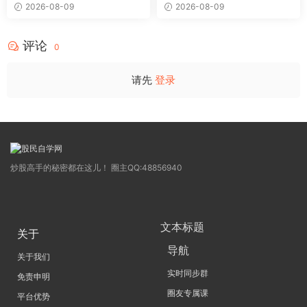
论赢利实战 13种抄底方法和1
析精要 一套完整的股市分析方
2026-08-09
2026-08-09
3种减仓方法(高清) 1PDF文章
法(高清) 1PDF文章
评论
0
请先
登录
炒股高手的秘密都在这儿！ 圈主QQ:48856940
文本标题
关于
导航
关于我们
实时同步群
免责申明
圈友专属课
平台优势