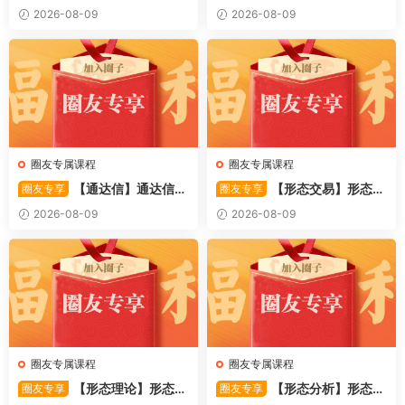
〖利多阳〗副图/选股 全均线
〖踏浪而行〗副图指标 用筹码
2026-08-09
2026-08-09
多头排列与超强阳线选股策略
和MACD捕捉市场的节奏 源码
源码
圈友专属课程
圈友专属课程
【通达信】通达信
【形态交易】形态交
圈友专享
圈友专享
〖极速掘妖〗套装指标 捕捉波
易精要 揭秘蜡烛线组合形态
2026-08-09
2026-08-09
段潜力股的实战利器 源码
(高清) 1PDF文章
圈友专属课程
圈友专属课程
【形态理论】形态理
【形态分析】形态分
圈友专享
圈友专享